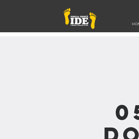
HO
0
Do