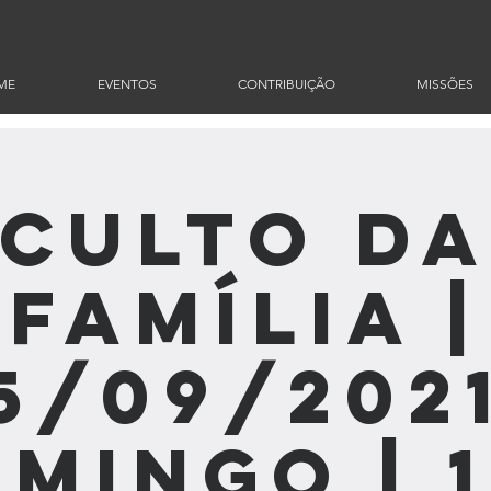
ME
EVENTOS
CONTRIBUIÇÃO
MISSÕES
Culto d
Família |
5/09/2021
mingo | 