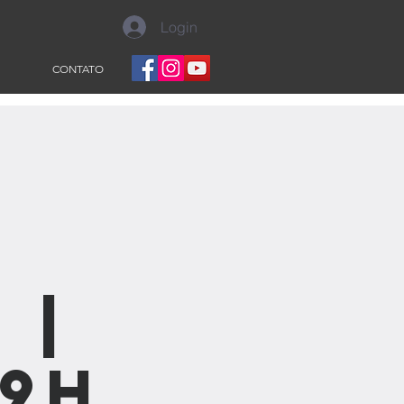
Login
CONTATO
a
 |
19h