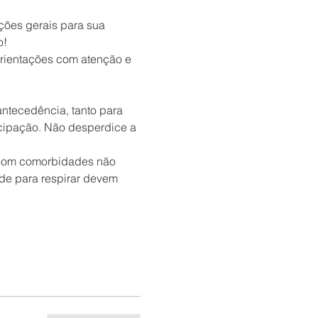
ções gerais para sua 
o!
rientações com atenção e 
antecedência, tanto para 
icipação. Não desperdice a 
 com comorbidades não 
de para respirar devem 