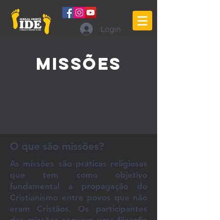
Login
MISSÕES
O que são missões?
As missões são práticas religiosas
que tem como objetivo
fundamental a propagação do
Cristianismo entre povos que não
eram Cristãos. Os participantes