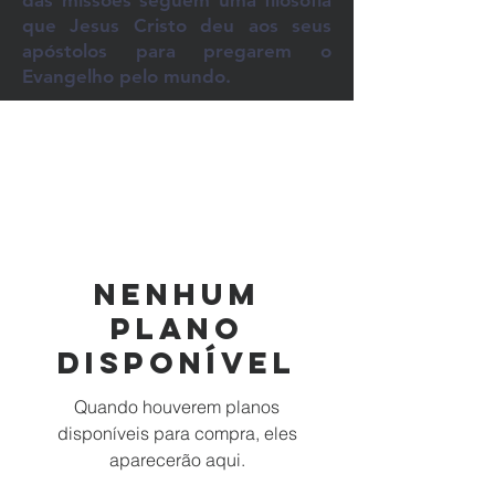
das missões seguem uma filosofia
que Jesus Cristo deu aos seus
apóstolos para pregarem o
Evangelho pelo mundo.
Nenhum
plano
disponível
Quando houverem planos
disponíveis para compra, eles
aparecerão aqui.